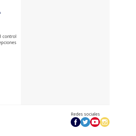
A
l control
epciones
Redes sociales