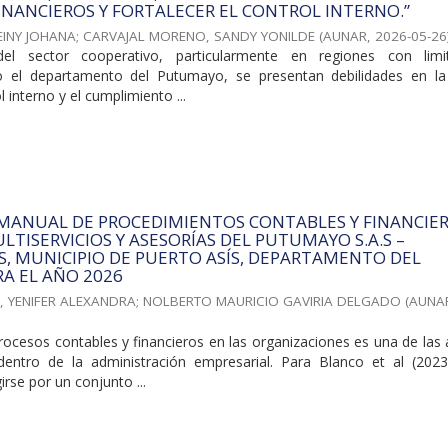
INANCIEROS Y FORTALECER EL CONTROL INTERNO.”
EINY JOHANA
;
CARVAJAL MORENO, SANDY YONILDE
(
AUNAR
,
2026-05-26
el sector cooperativo, particularmente en regiones con limi
o el departamento del Putumayo, se presentan debilidades en la
l interno y el cumplimiento ...
 MANUAL DE PROCEDIMIENTOS CONTABLES Y FINANCIE
LTISERVICIOS Y ASESORÍAS DEL PUTUMAYO S.A.S –
.S, MUNICIPIO DE PUERTO ASÍS, DEPARTAMENTO DEL
A EL AÑO 2026
, YENIFER ALEXANDRA
;
NOLBERTO MAURICIO GAVIRIA DELGADO
(
AUNA
rocesos contables y financieros en las organizaciones es una de las
dentro de la administración empresarial. Para Blanco et al (2023
rse por un conjunto ...