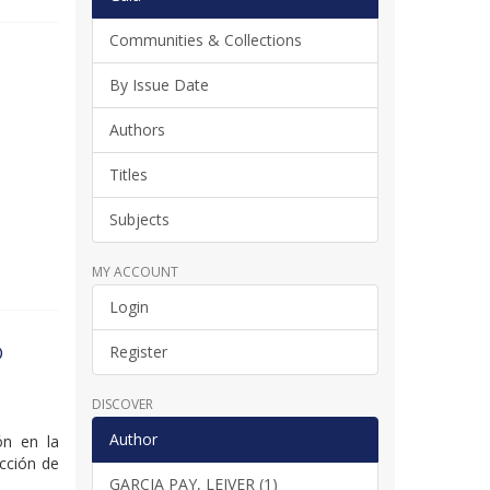
Communities & Collections
By Issue Date
Authors
Titles
Subjects
MY ACCOUNT
Login
O
Register
DISCOVER
Author
ión en la
ección de
GARCIA PAY, LEIVER (1)