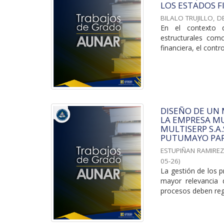
LOS ESTADOS F
BILALO TRUJILLO, D
En el contexto d
estructurales com
financiera, el contro
DISEÑO DE UN
LA EMPRESA MU
MULTISERP S.A
PUTUMAYO PAR
ESTUPIÑAN RAMIREZ
05-26
)
La gestión de los p
mayor relevancia 
procesos deben regi