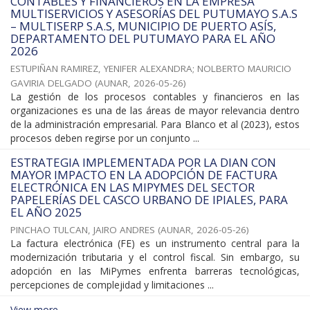
CONTABLES Y FINANCIEROS EN LA EMPRESA
MULTISERVICIOS Y ASESORÍAS DEL PUTUMAYO S.A.S
– MULTISERP S.A.S, MUNICIPIO DE PUERTO ASÍS,
DEPARTAMENTO DEL PUTUMAYO PARA EL AÑO
2026
ESTUPIÑAN RAMIREZ, YENIFER ALEXANDRA
;
NOLBERTO MAURICIO
GAVIRIA DELGADO
(
AUNAR
,
2026-05-26
)
La gestión de los procesos contables y financieros en las
organizaciones es una de las áreas de mayor relevancia dentro
de la administración empresarial. Para Blanco et al (2023), estos
procesos deben regirse por un conjunto ...
ESTRATEGIA IMPLEMENTADA POR LA DIAN CON
MAYOR IMPACTO EN LA ADOPCIÓN DE FACTURA
ELECTRÓNICA EN LAS MIPYMES DEL SECTOR
PAPELERÍAS DEL CASCO URBANO DE IPIALES, PARA
EL AÑO 2025
PINCHAO TULCAN, JAIRO ANDRES
(
AUNAR
,
2026-05-26
)
La factura electrónica (FE) es un instrumento central para la
modernización tributaria y el control fiscal. Sin embargo, su
adopción en las MiPymes enfrenta barreras tecnológicas,
percepciones de complejidad y limitaciones ...
View more