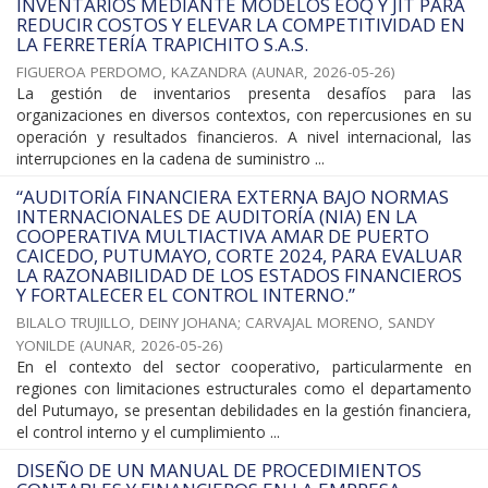
INVENTARIOS MEDIANTE MODELOS EOQ Y JIT PARA
REDUCIR COSTOS Y ELEVAR LA COMPETITIVIDAD EN
LA FERRETERÍA TRAPICHITO S.A.S.
FIGUEROA PERDOMO, KAZANDRA
(
AUNAR
,
2026-05-26
)
La gestión de inventarios presenta desafíos para las
organizaciones en diversos contextos, con repercusiones en su
operación y resultados financieros. A nivel internacional, las
interrupciones en la cadena de suministro ...
“AUDITORÍA FINANCIERA EXTERNA BAJO NORMAS
INTERNACIONALES DE AUDITORÍA (NIA) EN LA
COOPERATIVA MULTIACTIVA AMAR DE PUERTO
CAICEDO, PUTUMAYO, CORTE 2024, PARA EVALUAR
LA RAZONABILIDAD DE LOS ESTADOS FINANCIEROS
Y FORTALECER EL CONTROL INTERNO.”
BILALO TRUJILLO, DEINY JOHANA
;
CARVAJAL MORENO, SANDY
YONILDE
(
AUNAR
,
2026-05-26
)
En el contexto del sector cooperativo, particularmente en
regiones con limitaciones estructurales como el departamento
del Putumayo, se presentan debilidades en la gestión financiera,
el control interno y el cumplimiento ...
DISEÑO DE UN MANUAL DE PROCEDIMIENTOS