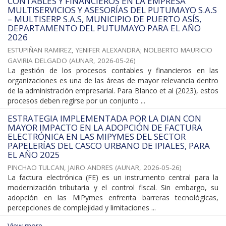
CONTABLES Y FINANCIEROS EN LA EMPRESA
MULTISERVICIOS Y ASESORÍAS DEL PUTUMAYO S.A.S
– MULTISERP S.A.S, MUNICIPIO DE PUERTO ASÍS,
DEPARTAMENTO DEL PUTUMAYO PARA EL AÑO
2026
ESTUPIÑAN RAMIREZ, YENIFER ALEXANDRA
;
NOLBERTO MAURICIO
GAVIRIA DELGADO
(
AUNAR
,
2026-05-26
)
La gestión de los procesos contables y financieros en las
organizaciones es una de las áreas de mayor relevancia dentro
de la administración empresarial. Para Blanco et al (2023), estos
procesos deben regirse por un conjunto ...
ESTRATEGIA IMPLEMENTADA POR LA DIAN CON
MAYOR IMPACTO EN LA ADOPCIÓN DE FACTURA
ELECTRÓNICA EN LAS MIPYMES DEL SECTOR
PAPELERÍAS DEL CASCO URBANO DE IPIALES, PARA
EL AÑO 2025
PINCHAO TULCAN, JAIRO ANDRES
(
AUNAR
,
2026-05-26
)
La factura electrónica (FE) es un instrumento central para la
modernización tributaria y el control fiscal. Sin embargo, su
adopción en las MiPymes enfrenta barreras tecnológicas,
percepciones de complejidad y limitaciones ...
View more