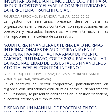
INVENTARIOS MEDIANTE MODELOS EOQ Y JIT PARA
REDUCIR COSTOS Y ELEVAR LA COMPETITIVIDAD EN
LA FERRETERÍA TRAPICHITO S.A.S.
FIGUEROA PERDOMO, KAZANDRA
(
AUNAR
,
2026-05-26
)
La gestión de inventarios presenta desafíos para las
organizaciones en diversos contextos, con repercusiones en su
operación y resultados financieros. A nivel internacional, las
interrupciones en la cadena de suministro ...
“AUDITORÍA FINANCIERA EXTERNA BAJO NORMAS
INTERNACIONALES DE AUDITORÍA (NIA) EN LA
COOPERATIVA MULTIACTIVA AMAR DE PUERTO
CAICEDO, PUTUMAYO, CORTE 2024, PARA EVALUAR
LA RAZONABILIDAD DE LOS ESTADOS FINANCIEROS
Y FORTALECER EL CONTROL INTERNO.”
BILALO TRUJILLO, DEINY JOHANA
;
CARVAJAL MORENO, SANDY
YONILDE
(
AUNAR
,
2026-05-26
)
En el contexto del sector cooperativo, particularmente en
regiones con limitaciones estructurales como el departamento
del Putumayo, se presentan debilidades en la gestión financiera,
el control interno y el cumplimiento ...
DISEÑO DE UN MANUAL DE PROCEDIMIENTOS