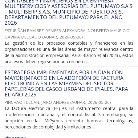
CONTABLES Y FINANCIEROS EN LA EMPRESA
MULTISERVICIOS Y ASESORÍAS DEL PUTUMAYO S.A.S
– MULTISERP S.A.S, MUNICIPIO DE PUERTO ASÍS,
DEPARTAMENTO DEL PUTUMAYO PARA EL AÑO
2026
ESTUPIÑAN RAMIREZ, YENIFER ALEXANDRA
;
NOLBERTO MAURICIO
GAVIRIA DELGADO
(
AUNAR
,
2026-05-26
)
La gestión de los procesos contables y financieros en las
organizaciones es una de las áreas de mayor relevancia dentro
de la administración empresarial. Para Blanco et al (2023), estos
procesos deben regirse por un conjunto ...
ESTRATEGIA IMPLEMENTADA POR LA DIAN CON
MAYOR IMPACTO EN LA ADOPCIÓN DE FACTURA
ELECTRÓNICA EN LAS MIPYMES DEL SECTOR
PAPELERÍAS DEL CASCO URBANO DE IPIALES, PARA
EL AÑO 2025
PINCHAO TULCAN, JAIRO ANDRES
(
AUNAR
,
2026-05-26
)
La factura electrónica (FE) es un instrumento central para la
modernización tributaria y el control fiscal. Sin embargo, su
adopción en las MiPymes enfrenta barreras tecnológicas,
percepciones de complejidad y limitaciones ...
View more