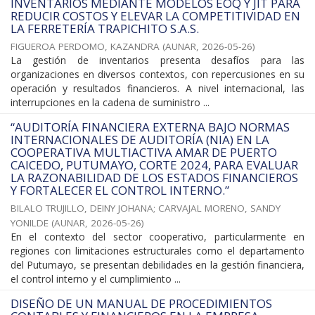
INVENTARIOS MEDIANTE MODELOS EOQ Y JIT PARA
REDUCIR COSTOS Y ELEVAR LA COMPETITIVIDAD EN
LA FERRETERÍA TRAPICHITO S.A.S.
FIGUEROA PERDOMO, KAZANDRA
(
AUNAR
,
2026-05-26
)
La gestión de inventarios presenta desafíos para las
organizaciones en diversos contextos, con repercusiones en su
operación y resultados financieros. A nivel internacional, las
interrupciones en la cadena de suministro ...
“AUDITORÍA FINANCIERA EXTERNA BAJO NORMAS
INTERNACIONALES DE AUDITORÍA (NIA) EN LA
COOPERATIVA MULTIACTIVA AMAR DE PUERTO
CAICEDO, PUTUMAYO, CORTE 2024, PARA EVALUAR
LA RAZONABILIDAD DE LOS ESTADOS FINANCIEROS
Y FORTALECER EL CONTROL INTERNO.”
BILALO TRUJILLO, DEINY JOHANA
;
CARVAJAL MORENO, SANDY
YONILDE
(
AUNAR
,
2026-05-26
)
En el contexto del sector cooperativo, particularmente en
regiones con limitaciones estructurales como el departamento
del Putumayo, se presentan debilidades en la gestión financiera,
el control interno y el cumplimiento ...
DISEÑO DE UN MANUAL DE PROCEDIMIENTOS