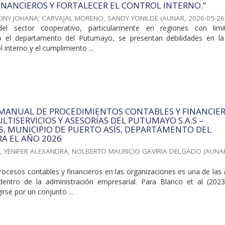
INANCIEROS Y FORTALECER EL CONTROL INTERNO.”
EINY JOHANA
;
CARVAJAL MORENO, SANDY YONILDE
(
AUNAR
,
2026-05-26
el sector cooperativo, particularmente en regiones con limi
o el departamento del Putumayo, se presentan debilidades en la
l interno y el cumplimiento ...
 MANUAL DE PROCEDIMIENTOS CONTABLES Y FINANCIE
LTISERVICIOS Y ASESORÍAS DEL PUTUMAYO S.A.S –
.S, MUNICIPIO DE PUERTO ASÍS, DEPARTAMENTO DEL
A EL AÑO 2026
, YENIFER ALEXANDRA
;
NOLBERTO MAURICIO GAVIRIA DELGADO
(
AUNA
rocesos contables y financieros en las organizaciones es una de las
dentro de la administración empresarial. Para Blanco et al (2023
rse por un conjunto ...