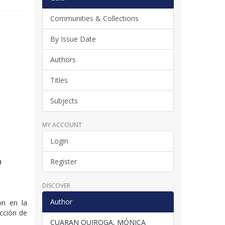
Communities & Collections
By Issue Date
Authors
Titles
Subjects
MY ACCOUNT
Login
O
Register
DISCOVER
Author
ión en la
ección de
CUARAN QUIROGA, MÓNICA