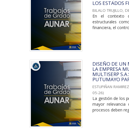
LOS ESTADOS F
BILALO TRUJILLO, D
En el contexto d
estructurales com
financiera, el contro
DISEÑO DE UN
LA EMPRESA MU
MULTISERP S.A
PUTUMAYO PAR
ESTUPIÑAN RAMIREZ
05-26
)
La gestión de los p
mayor relevancia 
procesos deben regi