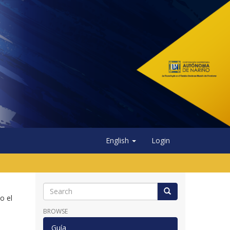
English
Login
o el
BROWSE
Guía