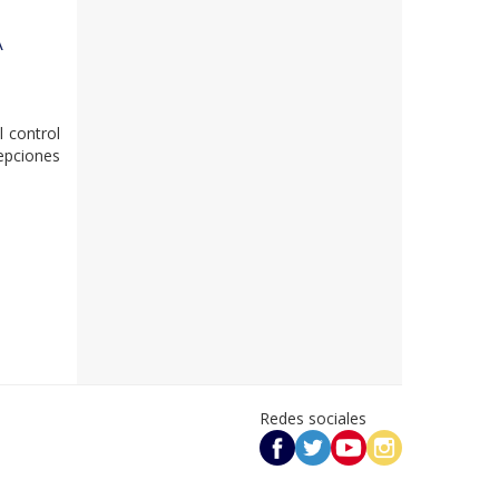
A
l control
epciones
Redes sociales