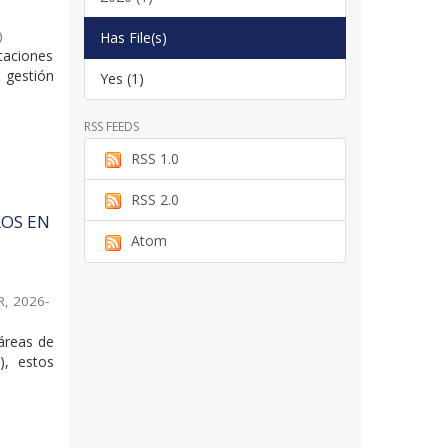
)
Has File(s)
taciones
 gestión
Yes (1)
RSS FEEDS
RSS 1.0
RSS 2.0
ROS EN
Atom
R
,
2026-
 áreas de
), estos