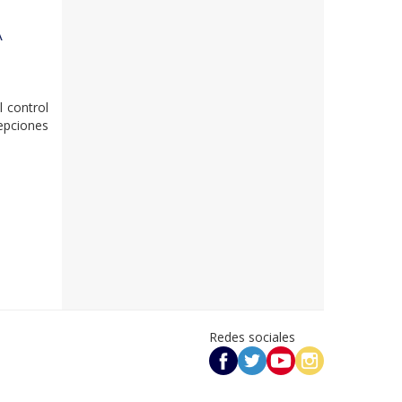
A
l control
epciones
Redes sociales