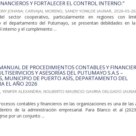
INANCIEROS Y FORTALECER EL CONTROL INTERNO.”
EINY JOHANA
;
CARVAJAL MORENO, SANDY YONILDE
(
AUNAR
,
2026-05-26
el sector cooperativo, particularmente en regiones con limi
o el departamento del Putumayo, se presentan debilidades en la
l interno y el cumplimiento ...
 MANUAL DE PROCEDIMIENTOS CONTABLES Y FINANCIE
LTISERVICIOS Y ASESORÍAS DEL PUTUMAYO S.A.S –
.S, MUNICIPIO DE PUERTO ASÍS, DEPARTAMENTO DEL
A EL AÑO 2026
, YENIFER ALEXANDRA
;
NOLBERTO MAURICIO GAVIRIA DELGADO
(
AUNA
rocesos contables y financieros en las organizaciones es una de las
dentro de la administración empresarial. Para Blanco et al (2023
rse por un conjunto ...