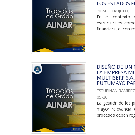
LOS ESTADOS F
BILALO TRUJILLO, D
En el contexto d
estructurales com
financiera, el contro
DISEÑO DE UN
LA EMPRESA MU
MULTISERP S.A
PUTUMAYO PAR
ESTUPIÑAN RAMIREZ
05-26
)
La gestión de los p
mayor relevancia 
procesos deben regi