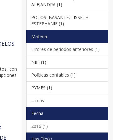
ALEJANDRA (1)
POTOSI BASANTE, LISSETH
ESTEPHANIE (1)
Materia
DELOS
Errores de períodos anteriores (1)
NIIF (1)
xtos, con
Políticas contables (1)
rupciones
PYMES (1)
... más
Fecha
E
2016 (1)
 DE
Has File(s)