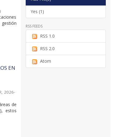
)
Yes (1)
taciones
 gestión
RSS FEEDS
RSS 1.0
RSS 2.0
Atom
ROS EN
R
,
2026-
 áreas de
), estos