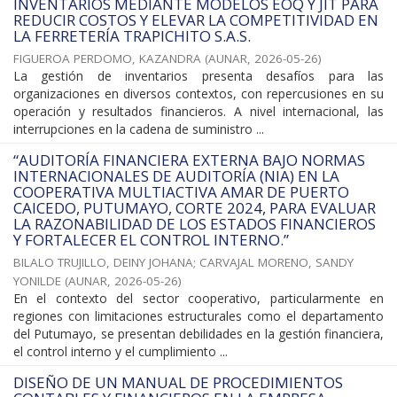
INVENTARIOS MEDIANTE MODELOS EOQ Y JIT PARA
REDUCIR COSTOS Y ELEVAR LA COMPETITIVIDAD EN
LA FERRETERÍA TRAPICHITO S.A.S.
FIGUEROA PERDOMO, KAZANDRA
(
AUNAR
,
2026-05-26
)
La gestión de inventarios presenta desafíos para las
organizaciones en diversos contextos, con repercusiones en su
operación y resultados financieros. A nivel internacional, las
interrupciones en la cadena de suministro ...
“AUDITORÍA FINANCIERA EXTERNA BAJO NORMAS
INTERNACIONALES DE AUDITORÍA (NIA) EN LA
COOPERATIVA MULTIACTIVA AMAR DE PUERTO
CAICEDO, PUTUMAYO, CORTE 2024, PARA EVALUAR
LA RAZONABILIDAD DE LOS ESTADOS FINANCIEROS
Y FORTALECER EL CONTROL INTERNO.”
BILALO TRUJILLO, DEINY JOHANA
;
CARVAJAL MORENO, SANDY
YONILDE
(
AUNAR
,
2026-05-26
)
En el contexto del sector cooperativo, particularmente en
regiones con limitaciones estructurales como el departamento
del Putumayo, se presentan debilidades en la gestión financiera,
el control interno y el cumplimiento ...
DISEÑO DE UN MANUAL DE PROCEDIMIENTOS