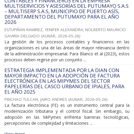
CONTABLES Y FINANCIEROS EN LA EMPRESA
MULTISERVICIOS Y ASESORÍAS DEL PUTUMAYO S.A.S
– MULTISERP S.A.S, MUNICIPIO DE PUERTO ASÍS,
DEPARTAMENTO DEL PUTUMAYO PARA EL AÑO
2026
ESTUPIÑAN RAMIREZ, YENIFER ALEXANDRA
;
NOLBERTO MAURICIO
GAVIRIA DELGADO
(
AUNAR
,
2026-05-26
)
La gestión de los procesos contables y financieros en las
organizaciones es una de las áreas de mayor relevancia dentro
de la administración empresarial. Para Blanco et al (2023), estos
procesos deben regirse por un conjunto ...
ESTRATEGIA IMPLEMENTADA POR LA DIAN CON
MAYOR IMPACTO EN LA ADOPCIÓN DE FACTURA
ELECTRÓNICA EN LAS MIPYMES DEL SECTOR
PAPELERÍAS DEL CASCO URBANO DE IPIALES, PARA
EL AÑO 2025
PINCHAO TULCAN, JAIRO ANDRES
(
AUNAR
,
2026-05-26
)
La factura electrónica (FE) es un instrumento central para la
modernización tributaria y el control fiscal. Sin embargo, su
adopción en las MiPymes enfrenta barreras tecnológicas,
percepciones de complejidad y limitaciones ...
View more