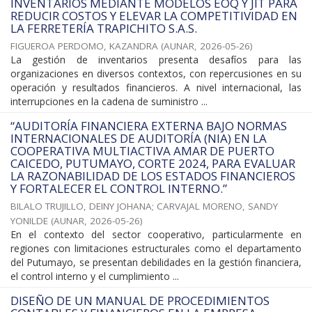
INVENTARIOS MEDIANTE MODELOS EOQ Y JIT PARA
REDUCIR COSTOS Y ELEVAR LA COMPETITIVIDAD EN
LA FERRETERÍA TRAPICHITO S.A.S.
FIGUEROA PERDOMO, KAZANDRA
(
AUNAR
,
2026-05-26
)
La gestión de inventarios presenta desafíos para las
organizaciones en diversos contextos, con repercusiones en su
operación y resultados financieros. A nivel internacional, las
interrupciones en la cadena de suministro ...
“AUDITORÍA FINANCIERA EXTERNA BAJO NORMAS
INTERNACIONALES DE AUDITORÍA (NIA) EN LA
COOPERATIVA MULTIACTIVA AMAR DE PUERTO
CAICEDO, PUTUMAYO, CORTE 2024, PARA EVALUAR
LA RAZONABILIDAD DE LOS ESTADOS FINANCIEROS
Y FORTALECER EL CONTROL INTERNO.”
BILALO TRUJILLO, DEINY JOHANA
;
CARVAJAL MORENO, SANDY
YONILDE
(
AUNAR
,
2026-05-26
)
En el contexto del sector cooperativo, particularmente en
regiones con limitaciones estructurales como el departamento
del Putumayo, se presentan debilidades en la gestión financiera,
el control interno y el cumplimiento ...
DISEÑO DE UN MANUAL DE PROCEDIMIENTOS