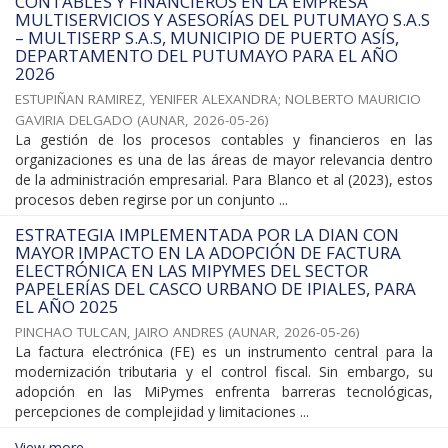
CONTABLES Y FINANCIEROS EN LA EMPRESA
MULTISERVICIOS Y ASESORÍAS DEL PUTUMAYO S.A.S
– MULTISERP S.A.S, MUNICIPIO DE PUERTO ASÍS,
DEPARTAMENTO DEL PUTUMAYO PARA EL AÑO
2026
ESTUPIÑAN RAMIREZ, YENIFER ALEXANDRA
;
NOLBERTO MAURICIO
GAVIRIA DELGADO
(
AUNAR
,
2026-05-26
)
La gestión de los procesos contables y financieros en las
organizaciones es una de las áreas de mayor relevancia dentro
de la administración empresarial. Para Blanco et al (2023), estos
procesos deben regirse por un conjunto ...
ESTRATEGIA IMPLEMENTADA POR LA DIAN CON
MAYOR IMPACTO EN LA ADOPCIÓN DE FACTURA
ELECTRÓNICA EN LAS MIPYMES DEL SECTOR
PAPELERÍAS DEL CASCO URBANO DE IPIALES, PARA
EL AÑO 2025
PINCHAO TULCAN, JAIRO ANDRES
(
AUNAR
,
2026-05-26
)
La factura electrónica (FE) es un instrumento central para la
modernización tributaria y el control fiscal. Sin embargo, su
adopción en las MiPymes enfrenta barreras tecnológicas,
percepciones de complejidad y limitaciones ...
View more