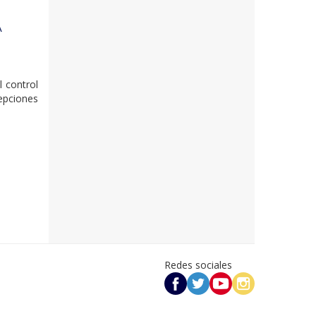
A
l control
epciones
Redes sociales