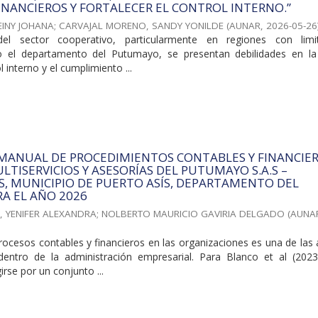
INANCIEROS Y FORTALECER EL CONTROL INTERNO.”
EINY JOHANA
;
CARVAJAL MORENO, SANDY YONILDE
(
AUNAR
,
2026-05-26
el sector cooperativo, particularmente en regiones con limi
o el departamento del Putumayo, se presentan debilidades en la
l interno y el cumplimiento ...
 MANUAL DE PROCEDIMIENTOS CONTABLES Y FINANCIE
LTISERVICIOS Y ASESORÍAS DEL PUTUMAYO S.A.S –
.S, MUNICIPIO DE PUERTO ASÍS, DEPARTAMENTO DEL
A EL AÑO 2026
, YENIFER ALEXANDRA
;
NOLBERTO MAURICIO GAVIRIA DELGADO
(
AUNA
rocesos contables y financieros en las organizaciones es una de las
dentro de la administración empresarial. Para Blanco et al (2023
rse por un conjunto ...