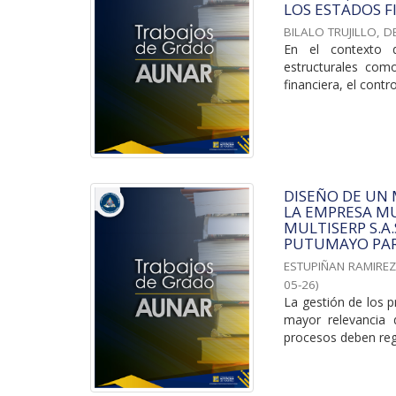
LOS ESTADOS F
BILALO TRUJILLO, D
En el contexto d
estructurales com
financiera, el contro
DISEÑO DE UN
LA EMPRESA MU
MULTISERP S.A
PUTUMAYO PAR
ESTUPIÑAN RAMIREZ
05-26
)
La gestión de los p
mayor relevancia 
procesos deben regi