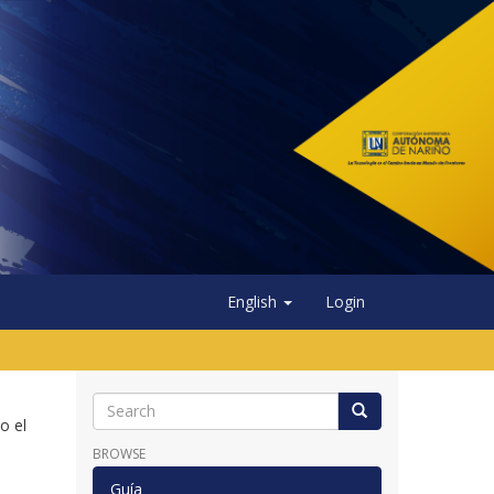
English
Login
o el
BROWSE
Guía