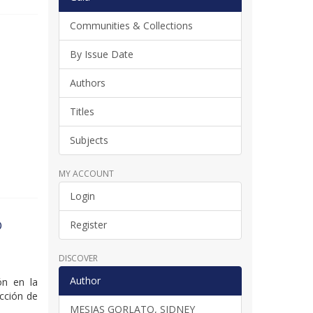
Communities & Collections
By Issue Date
Authors
Titles
Subjects
MY ACCOUNT
Login
O
Register
DISCOVER
Author
ión en la
ección de
MESIAS GORLATO, SIDNEY