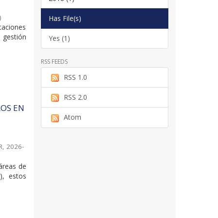
)
Has File(s)
taciones
 gestión
Yes (1)
RSS FEEDS
RSS 1.0
RSS 2.0
ROS EN
Atom
R
,
2026-
 áreas de
), estos