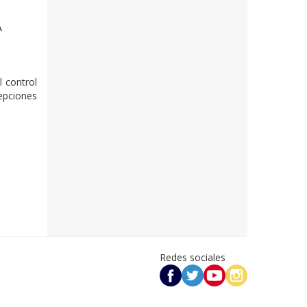
A
l control
epciones
Redes sociales