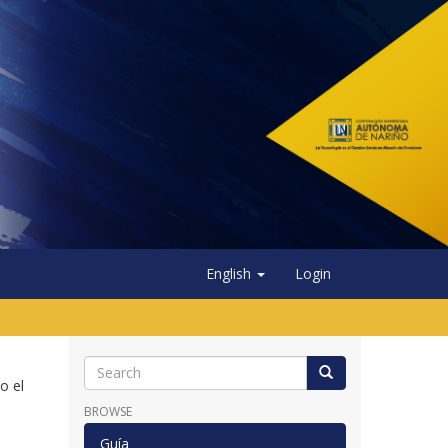
English
Login
o el
BROWSE
Guía