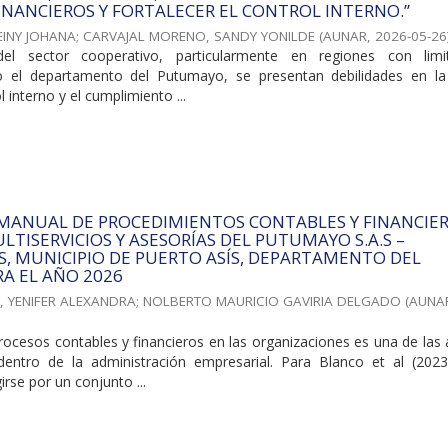
INANCIEROS Y FORTALECER EL CONTROL INTERNO.”
EINY JOHANA
;
CARVAJAL MORENO, SANDY YONILDE
(
AUNAR
,
2026-05-26
el sector cooperativo, particularmente en regiones con limi
o el departamento del Putumayo, se presentan debilidades en la
l interno y el cumplimiento ...
 MANUAL DE PROCEDIMIENTOS CONTABLES Y FINANCIE
LTISERVICIOS Y ASESORÍAS DEL PUTUMAYO S.A.S –
.S, MUNICIPIO DE PUERTO ASÍS, DEPARTAMENTO DEL
A EL AÑO 2026
, YENIFER ALEXANDRA
;
NOLBERTO MAURICIO GAVIRIA DELGADO
(
AUNA
rocesos contables y financieros en las organizaciones es una de las
dentro de la administración empresarial. Para Blanco et al (2023
rse por un conjunto ...