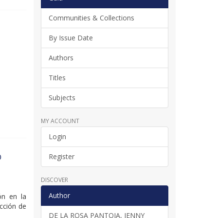
Communities & Collections
By Issue Date
Authors
Titles
Subjects
MY ACCOUNT
Login
O
Register
DISCOVER
Author
ión en la
ección de
DE LA ROSA PANTOJA, JENNY