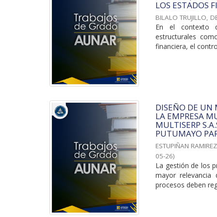
LOS ESTADOS F
BILALO TRUJILLO, D
En el contexto d
estructurales com
financiera, el contro
DISEÑO DE UN
LA EMPRESA MU
MULTISERP S.A
PUTUMAYO PAR
ESTUPIÑAN RAMIREZ
05-26
)
La gestión de los p
mayor relevancia 
procesos deben regi