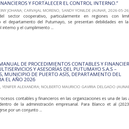
INANCIEROS Y FORTALECER EL CONTROL INTERNO.”
EINY JOHANA
;
CARVAJAL MORENO, SANDY YONILDE
(
AUNAR
,
2026-05-26
el sector cooperativo, particularmente en regiones con limi
o el departamento del Putumayo, se presentan debilidades en la
l interno y el cumplimiento ...
 MANUAL DE PROCEDIMIENTOS CONTABLES Y FINANCIE
LTISERVICIOS Y ASESORÍAS DEL PUTUMAYO S.A.S –
.S, MUNICIPIO DE PUERTO ASÍS, DEPARTAMENTO DEL
A EL AÑO 2026
, YENIFER ALEXANDRA
;
NOLBERTO MAURICIO GAVIRIA DELGADO
(
AUNA
rocesos contables y financieros en las organizaciones es una de las
dentro de la administración empresarial. Para Blanco et al (2023
rse por un conjunto ...