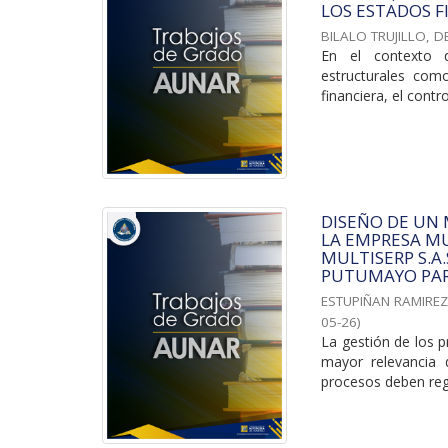
LOS ESTADOS F
BILALO TRUJILLO, D
En el contexto d
estructurales com
financiera, el contro
DISEÑO DE UN
LA EMPRESA MU
MULTISERP S.A
PUTUMAYO PAR
ESTUPIÑAN RAMIREZ
05-26
)
La gestión de los p
mayor relevancia 
procesos deben regi