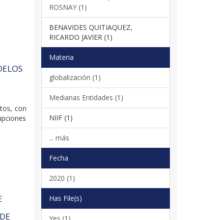
ROSNAY (1)
BENAVIDES QUITIAQUEZ,
RICARDO JAVIER (1)
Materia
DELOS
globalización (1)
Medianas Entidades (1)
xtos, con
NIIF (1)
rupciones
... más
Fecha
2020 (1)
E
Has File(s)
 DE
Yes (1)