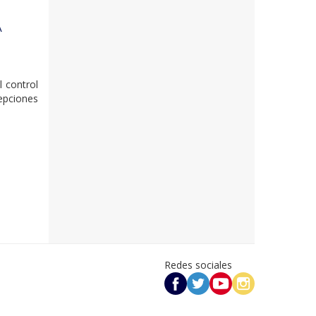
A
l control
epciones
Redes sociales