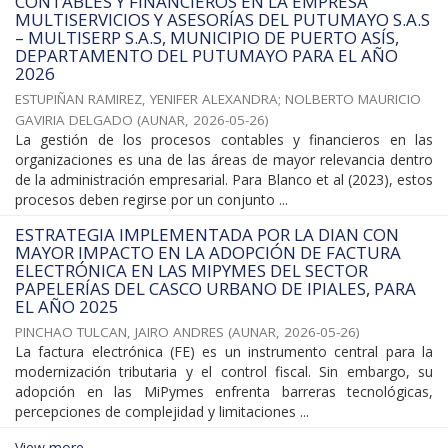
CONTABLES Y FINANCIEROS EN LA EMPRESA
MULTISERVICIOS Y ASESORÍAS DEL PUTUMAYO S.A.S
– MULTISERP S.A.S, MUNICIPIO DE PUERTO ASÍS,
DEPARTAMENTO DEL PUTUMAYO PARA EL AÑO
2026
ESTUPIÑAN RAMIREZ, YENIFER ALEXANDRA
;
NOLBERTO MAURICIO
GAVIRIA DELGADO
(
AUNAR
,
2026-05-26
)
La gestión de los procesos contables y financieros en las
organizaciones es una de las áreas de mayor relevancia dentro
de la administración empresarial. Para Blanco et al (2023), estos
procesos deben regirse por un conjunto ...
ESTRATEGIA IMPLEMENTADA POR LA DIAN CON
MAYOR IMPACTO EN LA ADOPCIÓN DE FACTURA
ELECTRÓNICA EN LAS MIPYMES DEL SECTOR
PAPELERÍAS DEL CASCO URBANO DE IPIALES, PARA
EL AÑO 2025
PINCHAO TULCAN, JAIRO ANDRES
(
AUNAR
,
2026-05-26
)
La factura electrónica (FE) es un instrumento central para la
modernización tributaria y el control fiscal. Sin embargo, su
adopción en las MiPymes enfrenta barreras tecnológicas,
percepciones de complejidad y limitaciones ...
View more