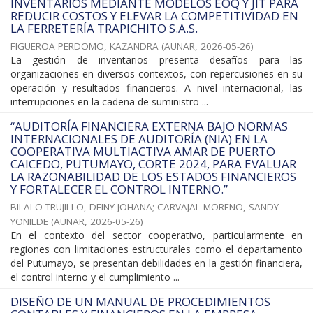
INVENTARIOS MEDIANTE MODELOS EOQ Y JIT PARA
REDUCIR COSTOS Y ELEVAR LA COMPETITIVIDAD EN
LA FERRETERÍA TRAPICHITO S.A.S.
FIGUEROA PERDOMO, KAZANDRA
(
AUNAR
,
2026-05-26
)
La gestión de inventarios presenta desafíos para las
organizaciones en diversos contextos, con repercusiones en su
operación y resultados financieros. A nivel internacional, las
interrupciones en la cadena de suministro ...
“AUDITORÍA FINANCIERA EXTERNA BAJO NORMAS
INTERNACIONALES DE AUDITORÍA (NIA) EN LA
COOPERATIVA MULTIACTIVA AMAR DE PUERTO
CAICEDO, PUTUMAYO, CORTE 2024, PARA EVALUAR
LA RAZONABILIDAD DE LOS ESTADOS FINANCIEROS
Y FORTALECER EL CONTROL INTERNO.”
BILALO TRUJILLO, DEINY JOHANA
;
CARVAJAL MORENO, SANDY
YONILDE
(
AUNAR
,
2026-05-26
)
En el contexto del sector cooperativo, particularmente en
regiones con limitaciones estructurales como el departamento
del Putumayo, se presentan debilidades en la gestión financiera,
el control interno y el cumplimiento ...
DISEÑO DE UN MANUAL DE PROCEDIMIENTOS