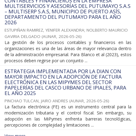
CONTABLES Y FINANCIEROS EN LA EMPRESA
MULTISERVICIOS Y ASESORÍAS DEL PUTUMAYO S.A.S
– MULTISERP S.A.S, MUNICIPIO DE PUERTO ASÍS,
DEPARTAMENTO DEL PUTUMAYO PARA EL AÑO
2026
ESTUPIÑAN RAMIREZ, YENIFER ALEXANDRA
;
NOLBERTO MAURICIO
GAVIRIA DELGADO
(
AUNAR
,
2026-05-26
)
La gestión de los procesos contables y financieros en las
organizaciones es una de las áreas de mayor relevancia dentro
de la administración empresarial. Para Blanco et al (2023), estos
procesos deben regirse por un conjunto ...
ESTRATEGIA IMPLEMENTADA POR LA DIAN CON
MAYOR IMPACTO EN LA ADOPCIÓN DE FACTURA
ELECTRÓNICA EN LAS MIPYMES DEL SECTOR
PAPELERÍAS DEL CASCO URBANO DE IPIALES, PARA
EL AÑO 2025
PINCHAO TULCAN, JAIRO ANDRES
(
AUNAR
,
2026-05-26
)
La factura electrónica (FE) es un instrumento central para la
modernización tributaria y el control fiscal. Sin embargo, su
adopción en las MiPymes enfrenta barreras tecnológicas,
percepciones de complejidad y limitaciones ...
View more