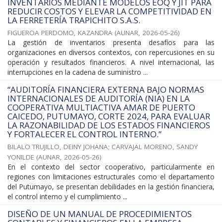
INVENTARIOS MEDIANTE MODELOS EOQ Y JIT PARA
REDUCIR COSTOS Y ELEVAR LA COMPETITIVIDAD EN
LA FERRETERÍA TRAPICHITO S.A.S.
FIGUEROA PERDOMO, KAZANDRA
(
AUNAR
,
2026-05-26
)
La gestión de inventarios presenta desafíos para las
organizaciones en diversos contextos, con repercusiones en su
operación y resultados financieros. A nivel internacional, las
interrupciones en la cadena de suministro ...
“AUDITORÍA FINANCIERA EXTERNA BAJO NORMAS
INTERNACIONALES DE AUDITORÍA (NIA) EN LA
COOPERATIVA MULTIACTIVA AMAR DE PUERTO
CAICEDO, PUTUMAYO, CORTE 2024, PARA EVALUAR
LA RAZONABILIDAD DE LOS ESTADOS FINANCIEROS
Y FORTALECER EL CONTROL INTERNO.”
BILALO TRUJILLO, DEINY JOHANA
;
CARVAJAL MORENO, SANDY
YONILDE
(
AUNAR
,
2026-05-26
)
En el contexto del sector cooperativo, particularmente en
regiones con limitaciones estructurales como el departamento
del Putumayo, se presentan debilidades en la gestión financiera,
el control interno y el cumplimiento ...
DISEÑO DE UN MANUAL DE PROCEDIMIENTOS