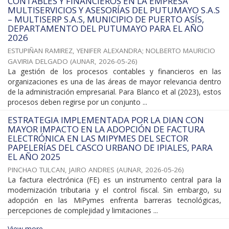
CONTABLES Y FINANCIEROS EN LA EMPRESA
MULTISERVICIOS Y ASESORÍAS DEL PUTUMAYO S.A.S
– MULTISERP S.A.S, MUNICIPIO DE PUERTO ASÍS,
DEPARTAMENTO DEL PUTUMAYO PARA EL AÑO
2026
ESTUPIÑAN RAMIREZ, YENIFER ALEXANDRA
;
NOLBERTO MAURICIO
GAVIRIA DELGADO
(
AUNAR
,
2026-05-26
)
La gestión de los procesos contables y financieros en las
organizaciones es una de las áreas de mayor relevancia dentro
de la administración empresarial. Para Blanco et al (2023), estos
procesos deben regirse por un conjunto ...
ESTRATEGIA IMPLEMENTADA POR LA DIAN CON
MAYOR IMPACTO EN LA ADOPCIÓN DE FACTURA
ELECTRÓNICA EN LAS MIPYMES DEL SECTOR
PAPELERÍAS DEL CASCO URBANO DE IPIALES, PARA
EL AÑO 2025
PINCHAO TULCAN, JAIRO ANDRES
(
AUNAR
,
2026-05-26
)
La factura electrónica (FE) es un instrumento central para la
modernización tributaria y el control fiscal. Sin embargo, su
adopción en las MiPymes enfrenta barreras tecnológicas,
percepciones de complejidad y limitaciones ...
View more