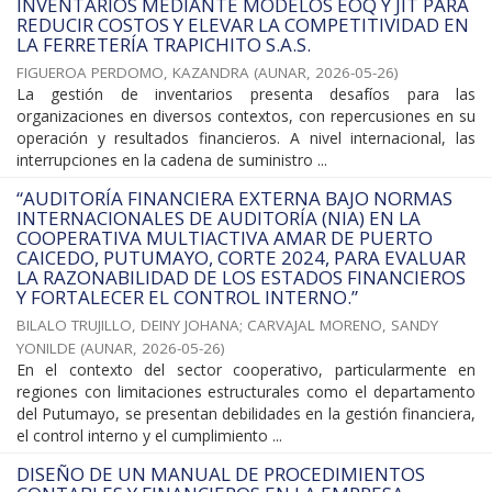
INVENTARIOS MEDIANTE MODELOS EOQ Y JIT PARA
REDUCIR COSTOS Y ELEVAR LA COMPETITIVIDAD EN
LA FERRETERÍA TRAPICHITO S.A.S.
FIGUEROA PERDOMO, KAZANDRA
(
AUNAR
,
2026-05-26
)
La gestión de inventarios presenta desafíos para las
organizaciones en diversos contextos, con repercusiones en su
operación y resultados financieros. A nivel internacional, las
interrupciones en la cadena de suministro ...
“AUDITORÍA FINANCIERA EXTERNA BAJO NORMAS
INTERNACIONALES DE AUDITORÍA (NIA) EN LA
COOPERATIVA MULTIACTIVA AMAR DE PUERTO
CAICEDO, PUTUMAYO, CORTE 2024, PARA EVALUAR
LA RAZONABILIDAD DE LOS ESTADOS FINANCIEROS
Y FORTALECER EL CONTROL INTERNO.”
BILALO TRUJILLO, DEINY JOHANA
;
CARVAJAL MORENO, SANDY
YONILDE
(
AUNAR
,
2026-05-26
)
En el contexto del sector cooperativo, particularmente en
regiones con limitaciones estructurales como el departamento
del Putumayo, se presentan debilidades en la gestión financiera,
el control interno y el cumplimiento ...
DISEÑO DE UN MANUAL DE PROCEDIMIENTOS