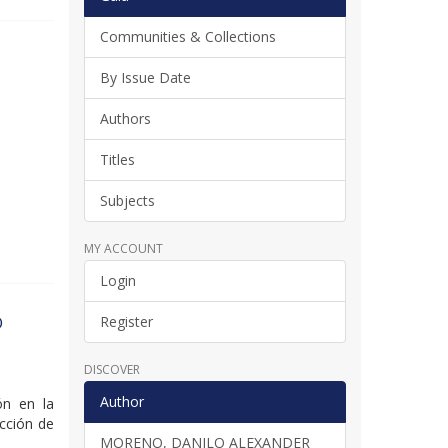
Communities & Collections
By Issue Date
Authors
Titles
Subjects
MY ACCOUNT
Login
O
Register
DISCOVER
Author
ión en la
ección de
MORENO, DANILO ALEXANDER