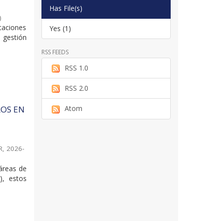
Has File(s)
)
taciones
Yes (1)
 gestión
RSS FEEDS
RSS 1.0
RSS 2.0
ROS EN
Atom
R
,
2026-
 áreas de
), estos