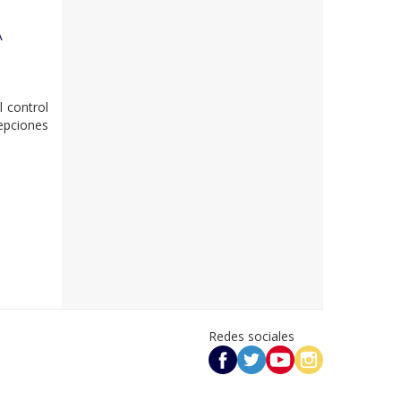
A
l control
epciones
Redes sociales