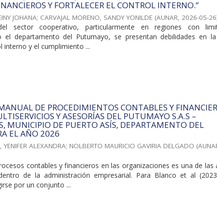
INANCIEROS Y FORTALECER EL CONTROL INTERNO.”
EINY JOHANA
;
CARVAJAL MORENO, SANDY YONILDE
(
AUNAR
,
2026-05-26
el sector cooperativo, particularmente en regiones con limi
o el departamento del Putumayo, se presentan debilidades en la
l interno y el cumplimiento ...
 MANUAL DE PROCEDIMIENTOS CONTABLES Y FINANCIE
LTISERVICIOS Y ASESORÍAS DEL PUTUMAYO S.A.S –
.S, MUNICIPIO DE PUERTO ASÍS, DEPARTAMENTO DEL
A EL AÑO 2026
, YENIFER ALEXANDRA
;
NOLBERTO MAURICIO GAVIRIA DELGADO
(
AUNA
rocesos contables y financieros en las organizaciones es una de las
dentro de la administración empresarial. Para Blanco et al (2023
rse por un conjunto ...