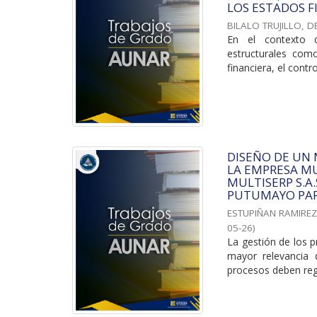
LOS ESTADOS F
BILALO TRUJILLO, D
En el contexto d
estructurales com
financiera, el contro
DISEÑO DE UN
LA EMPRESA MU
MULTISERP S.A
PUTUMAYO PAR
ESTUPIÑAN RAMIREZ
05-26
)
La gestión de los p
mayor relevancia 
procesos deben regi