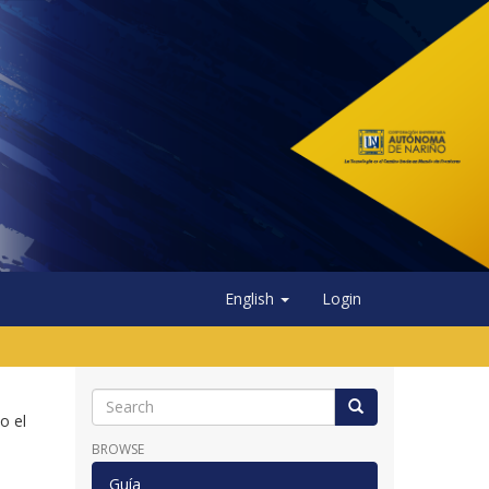
English
Login
o el
BROWSE
Guía