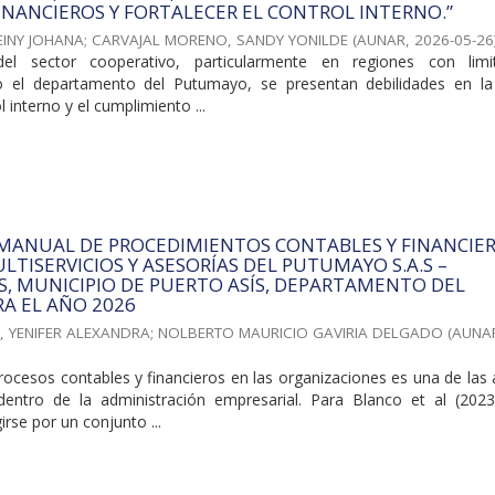
INANCIEROS Y FORTALECER EL CONTROL INTERNO.”
EINY JOHANA
;
CARVAJAL MORENO, SANDY YONILDE
(
AUNAR
,
2026-05-26
el sector cooperativo, particularmente en regiones con limi
o el departamento del Putumayo, se presentan debilidades en la
l interno y el cumplimiento ...
 MANUAL DE PROCEDIMIENTOS CONTABLES Y FINANCIE
LTISERVICIOS Y ASESORÍAS DEL PUTUMAYO S.A.S –
.S, MUNICIPIO DE PUERTO ASÍS, DEPARTAMENTO DEL
A EL AÑO 2026
, YENIFER ALEXANDRA
;
NOLBERTO MAURICIO GAVIRIA DELGADO
(
AUNA
rocesos contables y financieros en las organizaciones es una de las
dentro de la administración empresarial. Para Blanco et al (2023
rse por un conjunto ...