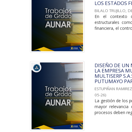
LOS ESTADOS F
BILALO TRUJILLO, D
En el contexto d
estructurales com
financiera, el contro
DISEÑO DE UN
LA EMPRESA MU
MULTISERP S.A
PUTUMAYO PAR
ESTUPIÑAN RAMIREZ
05-26
)
La gestión de los p
mayor relevancia 
procesos deben regi