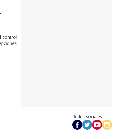
A
l control
epciones
Redes sociales