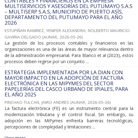
CONTABLES Y FINANCIEROS EN LA EMPRESA
MULTISERVICIOS Y ASESORÍAS DEL PUTUMAYO S.A.S
– MULTISERP S.A.S, MUNICIPIO DE PUERTO ASÍS,
DEPARTAMENTO DEL PUTUMAYO PARA EL AÑO
2026
ESTUPIÑAN RAMIREZ, YENIFER ALEXANDRA
;
NOLBERTO MAURICIO
GAVIRIA DELGADO
(
AUNAR
,
2026-05-26
)
La gestión de los procesos contables y financieros en las
organizaciones es una de las áreas de mayor relevancia dentro
de la administración empresarial. Para Blanco et al (2023), estos
procesos deben regirse por un conjunto ...
ESTRATEGIA IMPLEMENTADA POR LA DIAN CON
MAYOR IMPACTO EN LA ADOPCIÓN DE FACTURA
ELECTRÓNICA EN LAS MIPYMES DEL SECTOR
PAPELERÍAS DEL CASCO URBANO DE IPIALES, PARA
EL AÑO 2025
PINCHAO TULCAN, JAIRO ANDRES
(
AUNAR
,
2026-05-26
)
La factura electrónica (FE) es un instrumento central para la
modernización tributaria y el control fiscal. Sin embargo, su
adopción en las MiPymes enfrenta barreras tecnológicas,
percepciones de complejidad y limitaciones ...
View more