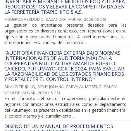
INVENTARIOS MEDIANTE MODELOS EOQ Y JIT PARA
REDUCIR COSTOS Y ELEVAR LA COMPETITIVIDAD EN
LA FERRETERÍA TRAPICHITO S.A.S.
FIGUEROA PERDOMO, KAZANDRA
(
AUNAR
,
2026-05-26
)
La gestión de inventarios presenta desafíos para las
organizaciones en diversos contextos, con repercusiones en su
operación y resultados financieros. A nivel internacional, las
interrupciones en la cadena de suministro ...
“AUDITORÍA FINANCIERA EXTERNA BAJO NORMAS
INTERNACIONALES DE AUDITORÍA (NIA) EN LA
COOPERATIVA MULTIACTIVA AMAR DE PUERTO
CAICEDO, PUTUMAYO, CORTE 2024, PARA EVALUAR
LA RAZONABILIDAD DE LOS ESTADOS FINANCIEROS
Y FORTALECER EL CONTROL INTERNO.”
BILALO TRUJILLO, DEINY JOHANA
;
CARVAJAL MORENO, SANDY
YONILDE
(
AUNAR
,
2026-05-26
)
En el contexto del sector cooperativo, particularmente en
regiones con limitaciones estructurales como el departamento
del Putumayo, se presentan debilidades en la gestión financiera,
el control interno y el cumplimiento ...
DISEÑO DE UN MANUAL DE PROCEDIMIENTOS