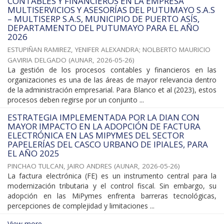
CONTABLES Y FINANCIEROS EN LA EMPRESA
MULTISERVICIOS Y ASESORÍAS DEL PUTUMAYO S.A.S
– MULTISERP S.A.S, MUNICIPIO DE PUERTO ASÍS,
DEPARTAMENTO DEL PUTUMAYO PARA EL AÑO
2026
ESTUPIÑAN RAMIREZ, YENIFER ALEXANDRA
;
NOLBERTO MAURICIO
GAVIRIA DELGADO
(
AUNAR
,
2026-05-26
)
La gestión de los procesos contables y financieros en las
organizaciones es una de las áreas de mayor relevancia dentro
de la administración empresarial. Para Blanco et al (2023), estos
procesos deben regirse por un conjunto ...
ESTRATEGIA IMPLEMENTADA POR LA DIAN CON
MAYOR IMPACTO EN LA ADOPCIÓN DE FACTURA
ELECTRÓNICA EN LAS MIPYMES DEL SECTOR
PAPELERÍAS DEL CASCO URBANO DE IPIALES, PARA
EL AÑO 2025
PINCHAO TULCAN, JAIRO ANDRES
(
AUNAR
,
2026-05-26
)
La factura electrónica (FE) es un instrumento central para la
modernización tributaria y el control fiscal. Sin embargo, su
adopción en las MiPymes enfrenta barreras tecnológicas,
percepciones de complejidad y limitaciones ...
View more