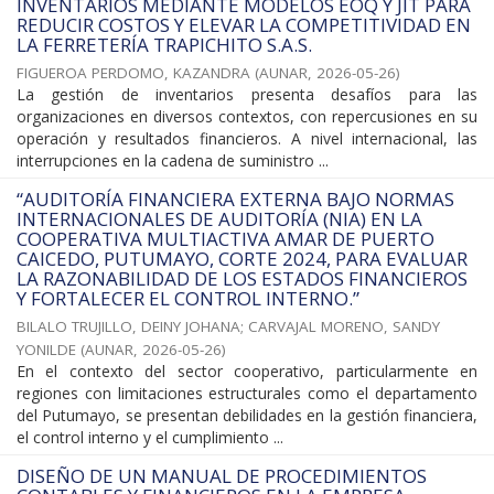
INVENTARIOS MEDIANTE MODELOS EOQ Y JIT PARA
REDUCIR COSTOS Y ELEVAR LA COMPETITIVIDAD EN
LA FERRETERÍA TRAPICHITO S.A.S.
FIGUEROA PERDOMO, KAZANDRA
(
AUNAR
,
2026-05-26
)
La gestión de inventarios presenta desafíos para las
organizaciones en diversos contextos, con repercusiones en su
operación y resultados financieros. A nivel internacional, las
interrupciones en la cadena de suministro ...
“AUDITORÍA FINANCIERA EXTERNA BAJO NORMAS
INTERNACIONALES DE AUDITORÍA (NIA) EN LA
COOPERATIVA MULTIACTIVA AMAR DE PUERTO
CAICEDO, PUTUMAYO, CORTE 2024, PARA EVALUAR
LA RAZONABILIDAD DE LOS ESTADOS FINANCIEROS
Y FORTALECER EL CONTROL INTERNO.”
BILALO TRUJILLO, DEINY JOHANA
;
CARVAJAL MORENO, SANDY
YONILDE
(
AUNAR
,
2026-05-26
)
En el contexto del sector cooperativo, particularmente en
regiones con limitaciones estructurales como el departamento
del Putumayo, se presentan debilidades en la gestión financiera,
el control interno y el cumplimiento ...
DISEÑO DE UN MANUAL DE PROCEDIMIENTOS