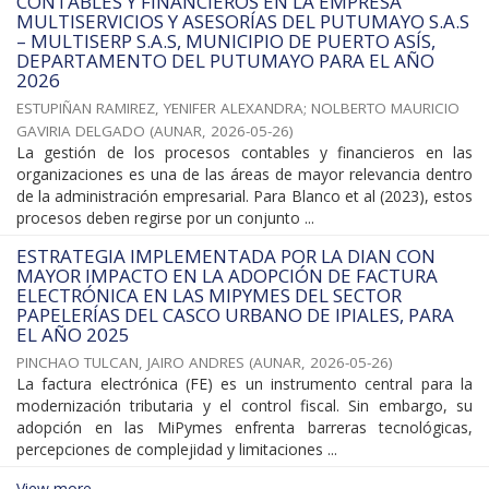
CONTABLES Y FINANCIEROS EN LA EMPRESA
MULTISERVICIOS Y ASESORÍAS DEL PUTUMAYO S.A.S
– MULTISERP S.A.S, MUNICIPIO DE PUERTO ASÍS,
DEPARTAMENTO DEL PUTUMAYO PARA EL AÑO
2026
ESTUPIÑAN RAMIREZ, YENIFER ALEXANDRA
;
NOLBERTO MAURICIO
GAVIRIA DELGADO
(
AUNAR
,
2026-05-26
)
La gestión de los procesos contables y financieros en las
organizaciones es una de las áreas de mayor relevancia dentro
de la administración empresarial. Para Blanco et al (2023), estos
procesos deben regirse por un conjunto ...
ESTRATEGIA IMPLEMENTADA POR LA DIAN CON
MAYOR IMPACTO EN LA ADOPCIÓN DE FACTURA
ELECTRÓNICA EN LAS MIPYMES DEL SECTOR
PAPELERÍAS DEL CASCO URBANO DE IPIALES, PARA
EL AÑO 2025
PINCHAO TULCAN, JAIRO ANDRES
(
AUNAR
,
2026-05-26
)
La factura electrónica (FE) es un instrumento central para la
modernización tributaria y el control fiscal. Sin embargo, su
adopción en las MiPymes enfrenta barreras tecnológicas,
percepciones de complejidad y limitaciones ...
View more