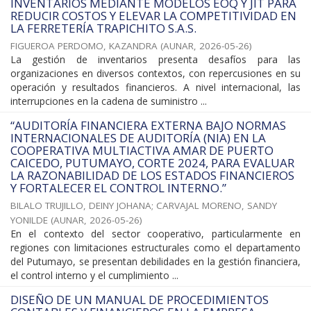
INVENTARIOS MEDIANTE MODELOS EOQ Y JIT PARA
REDUCIR COSTOS Y ELEVAR LA COMPETITIVIDAD EN
LA FERRETERÍA TRAPICHITO S.A.S.
FIGUEROA PERDOMO, KAZANDRA
(
AUNAR
,
2026-05-26
)
La gestión de inventarios presenta desafíos para las
organizaciones en diversos contextos, con repercusiones en su
operación y resultados financieros. A nivel internacional, las
interrupciones en la cadena de suministro ...
“AUDITORÍA FINANCIERA EXTERNA BAJO NORMAS
INTERNACIONALES DE AUDITORÍA (NIA) EN LA
COOPERATIVA MULTIACTIVA AMAR DE PUERTO
CAICEDO, PUTUMAYO, CORTE 2024, PARA EVALUAR
LA RAZONABILIDAD DE LOS ESTADOS FINANCIEROS
Y FORTALECER EL CONTROL INTERNO.”
BILALO TRUJILLO, DEINY JOHANA
;
CARVAJAL MORENO, SANDY
YONILDE
(
AUNAR
,
2026-05-26
)
En el contexto del sector cooperativo, particularmente en
regiones con limitaciones estructurales como el departamento
del Putumayo, se presentan debilidades en la gestión financiera,
el control interno y el cumplimiento ...
DISEÑO DE UN MANUAL DE PROCEDIMIENTOS