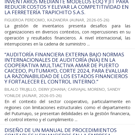
INVENTARIOS MEDIANTE MODELOS EOQ Y JIT PARA
REDUCIR COSTOS Y ELEVAR LA COMPETITIVIDAD EN
LA FERRETERÍA TRAPICHITO S.A.S.
FIGUEROA PERDOMO, KAZANDRA
(
AUNAR
,
2026-05-26
)
La gestión de inventarios presenta desafíos para las
organizaciones en diversos contextos, con repercusiones en su
operación y resultados financieros. A nivel internacional, las
interrupciones en la cadena de suministro ...
“AUDITORÍA FINANCIERA EXTERNA BAJO NORMAS
INTERNACIONALES DE AUDITORÍA (NIA) EN LA
COOPERATIVA MULTIACTIVA AMAR DE PUERTO
CAICEDO, PUTUMAYO, CORTE 2024, PARA EVALUAR
LA RAZONABILIDAD DE LOS ESTADOS FINANCIEROS
Y FORTALECER EL CONTROL INTERNO.”
BILALO TRUJILLO, DEINY JOHANA
;
CARVAJAL MORENO, SANDY
YONILDE
(
AUNAR
,
2026-05-26
)
En el contexto del sector cooperativo, particularmente en
regiones con limitaciones estructurales como el departamento
del Putumayo, se presentan debilidades en la gestión financiera,
el control interno y el cumplimiento ...
DISEÑO DE UN MANUAL DE PROCEDIMIENTOS