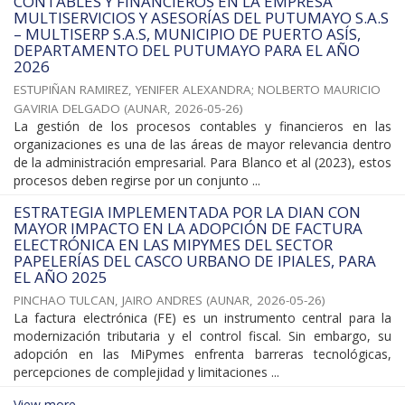
CONTABLES Y FINANCIEROS EN LA EMPRESA
MULTISERVICIOS Y ASESORÍAS DEL PUTUMAYO S.A.S
– MULTISERP S.A.S, MUNICIPIO DE PUERTO ASÍS,
DEPARTAMENTO DEL PUTUMAYO PARA EL AÑO
2026
ESTUPIÑAN RAMIREZ, YENIFER ALEXANDRA
;
NOLBERTO MAURICIO
GAVIRIA DELGADO
(
AUNAR
,
2026-05-26
)
La gestión de los procesos contables y financieros en las
organizaciones es una de las áreas de mayor relevancia dentro
de la administración empresarial. Para Blanco et al (2023), estos
procesos deben regirse por un conjunto ...
ESTRATEGIA IMPLEMENTADA POR LA DIAN CON
MAYOR IMPACTO EN LA ADOPCIÓN DE FACTURA
ELECTRÓNICA EN LAS MIPYMES DEL SECTOR
PAPELERÍAS DEL CASCO URBANO DE IPIALES, PARA
EL AÑO 2025
PINCHAO TULCAN, JAIRO ANDRES
(
AUNAR
,
2026-05-26
)
La factura electrónica (FE) es un instrumento central para la
modernización tributaria y el control fiscal. Sin embargo, su
adopción en las MiPymes enfrenta barreras tecnológicas,
percepciones de complejidad y limitaciones ...
View more