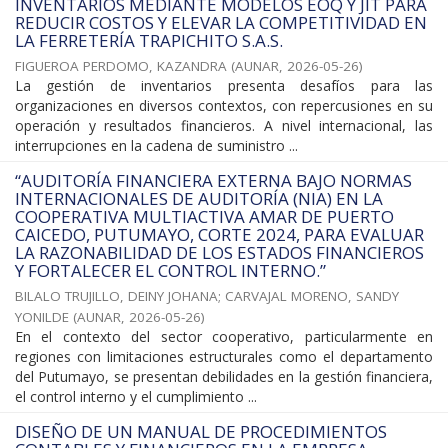
INVENTARIOS MEDIANTE MODELOS EOQ Y JIT PARA
REDUCIR COSTOS Y ELEVAR LA COMPETITIVIDAD EN
LA FERRETERÍA TRAPICHITO S.A.S.
FIGUEROA PERDOMO, KAZANDRA
(
AUNAR
,
2026-05-26
)
La gestión de inventarios presenta desafíos para las
organizaciones en diversos contextos, con repercusiones en su
operación y resultados financieros. A nivel internacional, las
interrupciones en la cadena de suministro ...
“AUDITORÍA FINANCIERA EXTERNA BAJO NORMAS
INTERNACIONALES DE AUDITORÍA (NIA) EN LA
COOPERATIVA MULTIACTIVA AMAR DE PUERTO
CAICEDO, PUTUMAYO, CORTE 2024, PARA EVALUAR
LA RAZONABILIDAD DE LOS ESTADOS FINANCIEROS
Y FORTALECER EL CONTROL INTERNO.”
BILALO TRUJILLO, DEINY JOHANA
;
CARVAJAL MORENO, SANDY
YONILDE
(
AUNAR
,
2026-05-26
)
En el contexto del sector cooperativo, particularmente en
regiones con limitaciones estructurales como el departamento
del Putumayo, se presentan debilidades en la gestión financiera,
el control interno y el cumplimiento ...
DISEÑO DE UN MANUAL DE PROCEDIMIENTOS