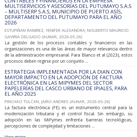
CONTABLES Y FINANCIEROS EN LA EMPRESA
MULTISERVICIOS Y ASESORÍAS DEL PUTUMAYO S.A.S
– MULTISERP S.A.S, MUNICIPIO DE PUERTO ASÍS,
DEPARTAMENTO DEL PUTUMAYO PARA EL AÑO
2026
ESTUPIÑAN RAMIREZ, YENIFER ALEXANDRA
;
NOLBERTO MAURICIO
GAVIRIA DELGADO
(
AUNAR
,
2026-05-26
)
La gestión de los procesos contables y financieros en las
organizaciones es una de las áreas de mayor relevancia dentro
de la administración empresarial. Para Blanco et al (2023), estos
procesos deben regirse por un conjunto ...
ESTRATEGIA IMPLEMENTADA POR LA DIAN CON
MAYOR IMPACTO EN LA ADOPCIÓN DE FACTURA
ELECTRÓNICA EN LAS MIPYMES DEL SECTOR
PAPELERÍAS DEL CASCO URBANO DE IPIALES, PARA
EL AÑO 2025
PINCHAO TULCAN, JAIRO ANDRES
(
AUNAR
,
2026-05-26
)
La factura electrónica (FE) es un instrumento central para la
modernización tributaria y el control fiscal. Sin embargo, su
adopción en las MiPymes enfrenta barreras tecnológicas,
percepciones de complejidad y limitaciones ...
View more