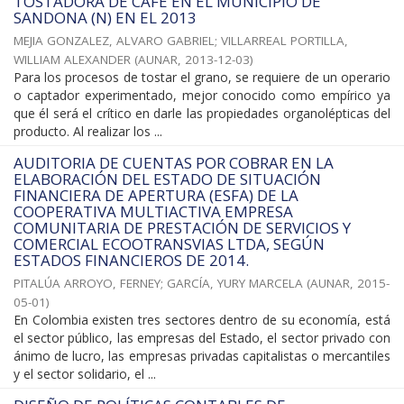
TOSTADORA DE CAFÉ EN EL MUNICIPIO DE
SANDONA (N) EN EL 2013
MEJIA GONZALEZ, ALVARO GABRIEL
;
VILLARREAL PORTILLA,
WILLIAM ALEXANDER
(
AUNAR
,
2013-12-03
)
Para los procesos de tostar el grano, se requiere de un operario
o captador experimentado, mejor conocido como empírico ya
que él será el crítico en darle las propiedades organolépticas del
producto. Al realizar los ...
AUDITORIA DE CUENTAS POR COBRAR EN LA
ELABORACIÓN DEL ESTADO DE SITUACIÓN
FINANCIERA DE APERTURA (ESFA) DE LA
COOPERATIVA MULTIACTIVA EMPRESA
COMUNITARIA DE PRESTACIÓN DE SERVICIOS Y
COMERCIAL ECOOTRANSVIAS LTDA, SEGÚN
ESTADOS FINANCIEROS DE 2014.
PITALÚA ARROYO, FERNEY
;
GARCÍA, YURY MARCELA
(
AUNAR
,
2015-
05-01
)
En Colombia existen tres sectores dentro de su economía, está
el sector público, las empresas del Estado, el sector privado con
ánimo de lucro, las empresas privadas capitalistas o mercantiles
y el sector solidario, el ...