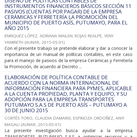
DISEÑO DE POLÍTICAS CONTABLES DE
INSTRUMENTOS FINANCIEROS BÁSICOS SECCIÓN 11
PASIVOS (CUENTAS POR PAGAR) DE LA EMPRESA
CERÁMICAS Y FERRETERÍA LA PROMOCIÓN DEL
MUNICIPIO DE PUERTO ASÍS, PUTUMAYO, PARA EL
AÑO 2015
ENRIQUEZ LÓPEZ, ADRIANA MAILEN
;
ROJAS REALPE, YENY
YAMIRETH
(
AUNAR
,
2015-05-01
)
Con el presente trabajo se pretende elaborar y dar a conocer la
importancia de un manual de políticas contables, en este caso
para el manejo de pasivos de la empresa Cerámicas y Ferretería
la Promoción, de acuerdo al Decreto ...
ELABORACIÓN DE POLÍTICA CONTABLE DE
ACUERDO CON LA NORMA INTERNACIONAL DE
INFORMACIÓN FINANCIERA PARA PYMES, APLICABLE
A LA CUENTA PROPIEDAD, PLANTA Y EQUIPO, Y SU
ADOPCIÓN PARA LA EMPRESA TRANSPORTES
PUTUMAYO S.A.S DE PUERTO ASÍS – PUTUMAYO A
30 DE JUNIO 2015
CORTÉS TORO, CLAUDIA DAMARIS
;
ESPINOZA ORDOÑEZ, ANYI
MAGALI
(
AUNAR
,
2015-05-01
)
La presente investigación busca ayudar a la empresa
TRANSPORTES PUTUMAYO S.A.S a optimizar recursos y a