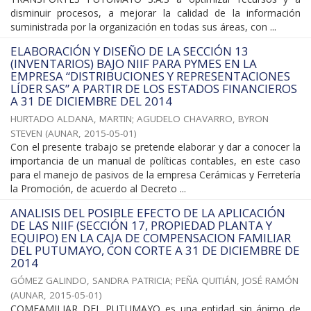
disminuir procesos, a mejorar la calidad de la información
suministrada por la organización en todas sus áreas, con ...
ELABORACIÓN Y DISEÑO DE LA SECCIÓN 13
(INVENTARIOS) BAJO NIIF PARA PYMES EN LA
EMPRESA “DISTRIBUCIONES Y REPRESENTACIONES
LÍDER SAS” A PARTIR DE LOS ESTADOS FINANCIEROS
A 31 DE DICIEMBRE DEL 2014
HURTADO ALDANA, MARTIN
;
AGUDELO CHAVARRO, BYRON
STEVEN
(
AUNAR
,
2015-05-01
)
Con el presente trabajo se pretende elaborar y dar a conocer la
importancia de un manual de políticas contables, en este caso
para el manejo de pasivos de la empresa Cerámicas y Ferretería
la Promoción, de acuerdo al Decreto ...
ANALISIS DEL POSIBLE EFECTO DE LA APLICACIÓN
DE LAS NIIF (SECCIÓN 17, PROPIEDAD PLANTA Y
EQUIPO) EN LA CAJA DE COMPENSACION FAMILIAR
DEL PUTUMAYO, CON CORTE A 31 DE DICIEMBRE DE
2014
GÓMEZ GALINDO, SANDRA PATRICIA
;
PEÑA QUITIÁN, JOSÉ RAMÓN
(
AUNAR
,
2015-05-01
)
COMFAMILIAR DEL PUTUMAYO es una entidad sin ánimo de