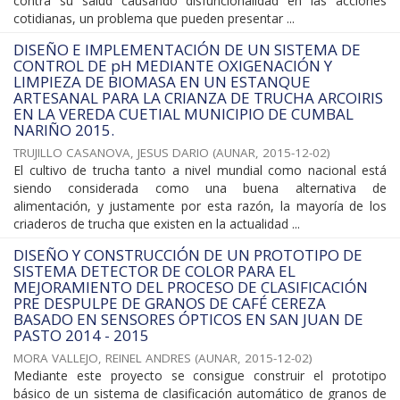
contra su salud causando disfuncionalidad en las acciones
cotidianas, un problema que pueden presentar ...
DISEÑO E IMPLEMENTACIÓN DE UN SISTEMA DE
CONTROL DE pH MEDIANTE OXIGENACIÓN Y
LIMPIEZA DE BIOMASA EN UN ESTANQUE
ARTESANAL PARA LA CRIANZA DE TRUCHA ARCOIRIS
EN LA VEREDA CUETIAL MUNICIPIO DE CUMBAL
NARIÑO 2015.
TRUJILLO CASANOVA, JESUS DARIO
(
AUNAR
,
2015-12-02
)
El cultivo de trucha tanto a nivel mundial como nacional está
siendo considerada como una buena alternativa de
alimentación, y justamente por esta razón, la mayoría de los
criaderos de trucha que existen en la actualidad ...
DISEÑO Y CONSTRUCCIÓN DE UN PROTOTIPO DE
SISTEMA DETECTOR DE COLOR PARA EL
MEJORAMIENTO DEL PROCESO DE CLASIFICACIÓN
PRE DESPULPE DE GRANOS DE CAFÉ CEREZA
BASADO EN SENSORES ÓPTICOS EN SAN JUAN DE
PASTO 2014 - 2015
MORA VALLEJO, REINEL ANDRES
(
AUNAR
,
2015-12-02
)
Mediante este proyecto se consigue construir el prototipo
básico de un sistema de clasificación automático de granos de