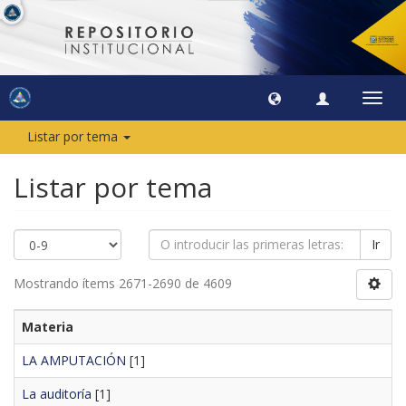
Camb
naveg
Listar por tema
Listar por tema
Ir
Mostrando ítems 2671-2690 de 4609
Materia
LA AMPUTACIÓN
[1]
La auditoría
[1]