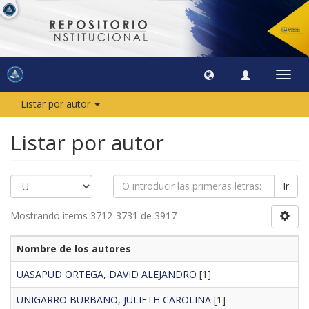
Camb
naveg
Listar por autor
Listar por autor
Ir
Mostrando ítems 3712-3731 de 3917
Nombre de los autores
UASAPUD ORTEGA, DAVID ALEJANDRO
[1]
UNIGARRO BURBANO, JULIETH CAROLINA
[1]