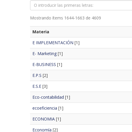
Mostrando ítems 1644-1663 de 4609
Materia
E IMPLEMENTACIÓN
[1]
E- Marketing
[1]
E-BUSINESS
[1]
E.P.S
[2]
E.S.E
[3]
Eco-contabilidad
[1]
ecoeficiencia
[1]
ECONOMIA
[1]
Economía
[2]