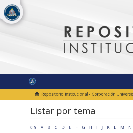
Repositorio Institucional - Corporación Univer
Listar por tema
0-9
A
B
C
D
E
F
G
H
I
J
K
L
M
N