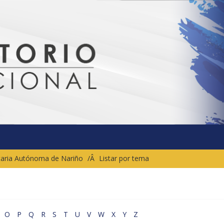
sitaria Autónoma de Nariño
Listar por tema
O
P
Q
R
S
T
U
V
W
X
Y
Z