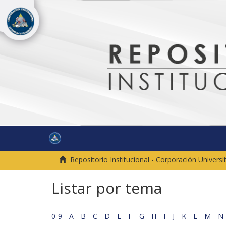
Repositorio Institucional - Corporación Univer
Listar por tema
0-9
A
B
C
D
E
F
G
H
I
J
K
L
M
N