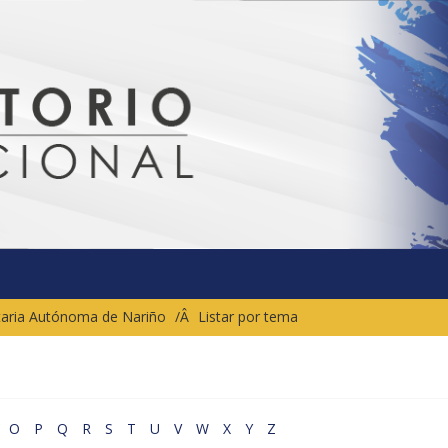
sitaria Autónoma de Nariño
Listar por tema
O
P
Q
R
S
T
U
V
W
X
Y
Z