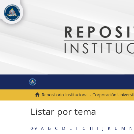
Repositorio Institucional - Corporación Univer
Listar por tema
0-9
A
B
C
D
E
F
G
H
I
J
K
L
M
N