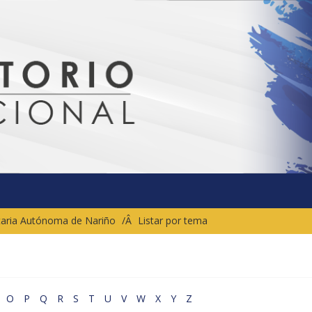
sitaria Autónoma de Nariño
Listar por tema
O
P
Q
R
S
T
U
V
W
X
Y
Z