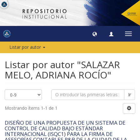
Camb
naveg
Listar por autor
Listar por autor "SALAZAR
MELO, ADRIANA ROCÍO"
Ir
Mostrando ítems 1-1 de 1
DISEÑO DE UNA PROPUESTA DE UN SISTEMA DE
CONTROL DE CALIDAD BAJO ESTÁNDAR
INTERNACIONAL (ISQC1) PARA LA FIRMA DE
ASESORÍAS CONTABLES R&B DE LA CIUDAD DE LA