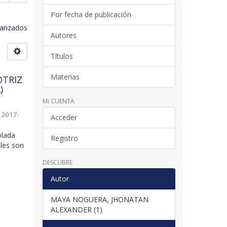
Por fecha de publicación
avanzados
Autores
Títulos
Materias
OTRIZ
)
MI CUENTA
,
2017-
Acceder
olada
Registro
ales son
DESCUBRE
Autor
MAYA NOGUERA, JHONATAN
ALEXANDER (1)