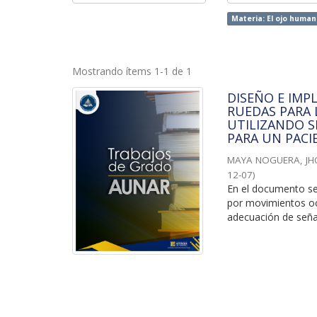
Materia: El ojo human
Mostrando ítems 1-1 de 1
DISEÑO E IMP
RUEDAS PARA 
UTILIZANDO S
PARA UN PACIE
MAYA NOGUERA, J
12-07
)
En el documento se
por movimientos ocu
adecuación de señal