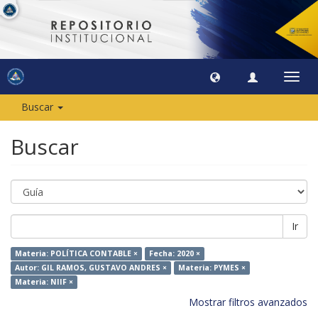
Camb
naveg
Buscar
Buscar
Ir
Materia: POLÍTICA CONTABLE ×
Fecha: 2020 ×
Autor: GIL RAMOS, GUSTAVO ANDRES ×
Materia: PYMES ×
Materia: NIIF ×
Mostrar filtros avanzados