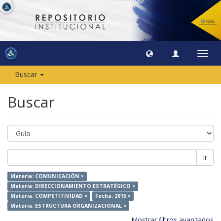
Camb
naveg
Buscar
Buscar
Ir
Materia: COMUNICACIÓN ×
Materia: DIRECCIONAMIENTO ESTRATÉGICO ×
Materia: COMPETITIVIDAD ×
Fecha: 2015 ×
Materia: ESTRUCTURA ORGANIZACIONAL ×
Mostrar filtros avanzados