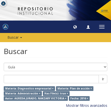
Camb
naveg
Buscar
Buscar
Ir
Materia: Diagnostico empresarial ×
Materia: Plan de acción ×
Materia: Administración ×
Has File(s): true ×
Autor: AGREDA JURADO, NAKZARY VICTORIA ×
Fecha: 2016 ×
Mostrar filtros avanzados