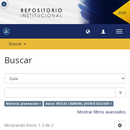
Camb
naveg
Buscar
Buscar
Ir
Materia: planeación ×
Autor: BUILES CABRERA, JHONIE EULISER ×
Mostrar filtros avanzados
Mostrando ítems 1-2 de 2