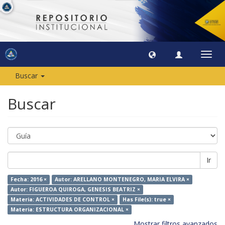
Camb
naveg
Buscar
Buscar
Ir
Fecha: 2016 ×
Autor: ARELLANO MONTENEGRO, MARIA ELVIRA ×
Autor: FIGUEROA QUIROGA, GENESIS BEATRIZ ×
Materia: ACTIVIDADES DE CONTROL ×
Has File(s): true ×
Materia: ESTRUCTURA ORGANIZACIONAL ×
Mostrar filtros avanzados