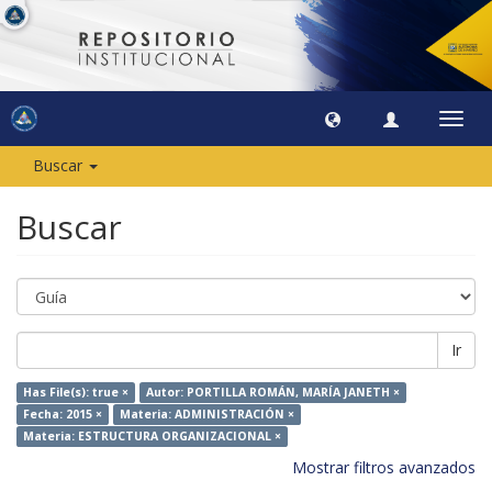
Camb
naveg
Buscar
Buscar
Ir
Has File(s): true ×
Autor: PORTILLA ROMÁN, MARÍA JANETH ×
Fecha: 2015 ×
Materia: ADMINISTRACIÓN ×
Materia: ESTRUCTURA ORGANIZACIONAL ×
Mostrar filtros avanzados