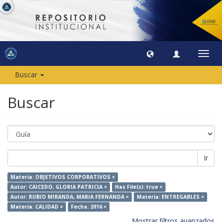
Camb
naveg
Buscar
Buscar
Ir
Materia: OBJETIVOS CORPORATIVOS ×
Autor: CAICEDO, GLORIA PATRICIA ×
Has File(s): true ×
Autor: RUBIO MIRANDA, MARIA FERNANDA ×
Materia: ENTREGABLES ×
Materia: CALIDAD ×
Fecha: 2016 ×
Mostrar filtros avanzados