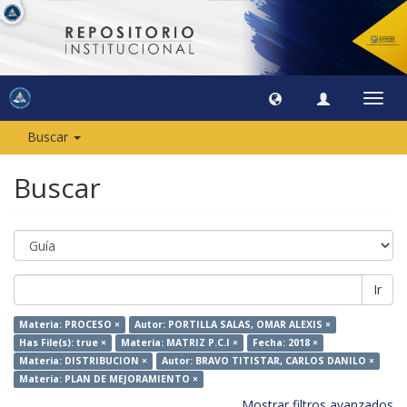
Camb
naveg
Buscar
Buscar
Ir
Materia: PROCESO ×
Autor: PORTILLA SALAS, OMAR ALEXIS ×
Has File(s): true ×
Materia: MATRIZ P.C.I ×
Fecha: 2018 ×
Materia: DISTRIBUCION ×
Autor: BRAVO TITISTAR, CARLOS DANILO ×
Materia: PLAN DE MEJORAMIENTO ×
Mostrar filtros avanzados