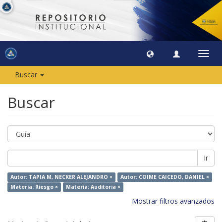
Camb
naveg
Buscar
Buscar
Ir
Autor: TAPIA M, NECKER ALEJANDRO ×
Autor: COIME CAICEDO, DANIEL ×
Materia: Riesgo ×
Materia: Auditoria ×
Mostrar filtros avanzados