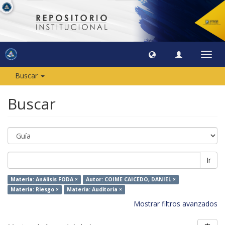
Camb
naveg
Buscar
Buscar
Ir
Materia: Análisis FODA ×
Autor: COIME CAICEDO, DANIEL ×
Materia: Riesgo ×
Materia: Auditoria ×
Mostrar filtros avanzados