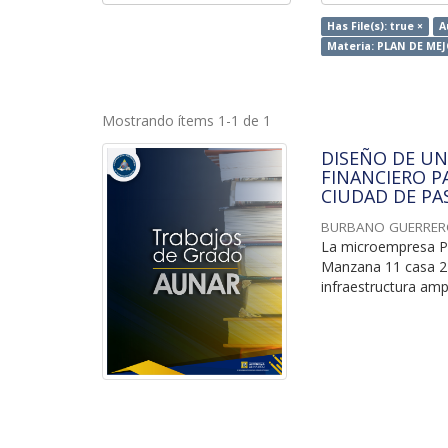
Has File(s): true ×
A
Materia: PLAN DE M
Mostrando ítems 1-1 de 1
DISEÑO DE UN
FINANCIERO P
CIUDAD DE PA
BURBANO GUERRERO
La microempresa P
Manzana 11 casa 2 
infraestructura amp