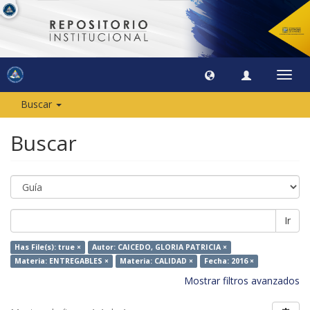
Camb
naveg
Buscar
Buscar
Ir
Has File(s): true ×
Autor: CAICEDO, GLORIA PATRICIA ×
Materia: ENTREGABLES ×
Materia: CALIDAD ×
Fecha: 2016 ×
Mostrar filtros avanzados