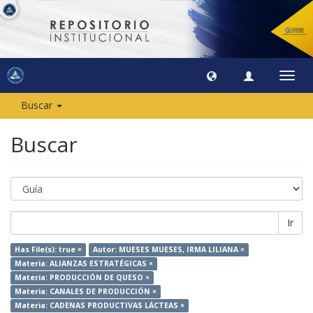
Camb
naveg
Buscar
Buscar
Ir
Has File(s): true ×
Autor: MUESES MUESES, IRMA LILIANA ×
Materia: ALIANZAS ESTRATÉGICAS ×
Materia: PRODUCCIÓN DE QUESO ×
Materia: CANALES DE PRODUCCIÓN ×
Materia: CADENAS PRODUCTIVAS LÁCTEAS ×