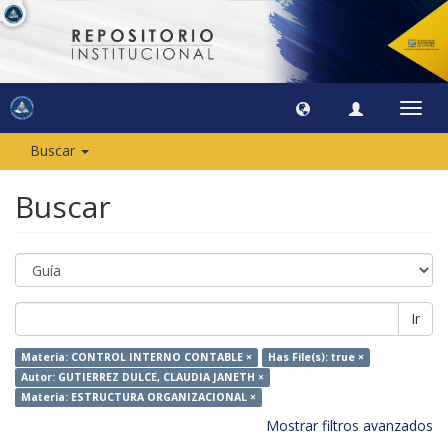
Camb
naveg
Buscar
Buscar
Ir
Materia: CONTROL INTERNO CONTABLE ×
Has File(s): true ×
Autor: GUTIERREZ DULCE, CLAUDIA JANETH ×
Materia: ESTRUCTURA ORGANIZACIONAL ×
Mostrar filtros avanzados