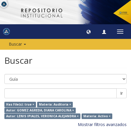
Camb
naveg
Buscar
Buscar
Ir
Has File(s): true ×
Materia: Auditoria ×
Autor: GOMEZ AGREDA, DIANA CAROLINA ×
Autor: LENIS IPIALES, VERONICA ALEJANDRA ×
Materia: Activo ×
Mostrar filtros avanzados