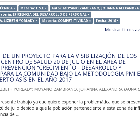
TÉCNICA ×
Materia: E.S.E ×
Autor: MOYANO ZAMBRANO, JOHANNA ALEXANDRA 
ateria: EFICIENCIA DEL DESARROLLO DE PERSONAL ×
A, LIZBETH YORLADY ×
Materia: COMPETITIVIDAD ×
Fecha: 2016 ×
Mostrar filtros 
DE UN PROYECTO PARA LA VISIBILIZACIÓN DE LOS
 CENTRO DE SALUD 20 DE JULIO EN EL ÁREA DE
PREVENCIÓN “CRECIMIENTO - DESARROLLO Y
PARA LA COMUNIDAD BAJO LA METODOLOGÍA PMI E
ERTO ASÍS EN EL AÑO 2017
IZBETH YORLADY
;
MOYANO ZAMBRANO, JOHANNA ALEXANDRA
(
AUNAR
presente trabajo ya que quiere exponer la problemática que se prese
20 de Julio debido a que la población perteneciente a esta zona de inf
cia de ...