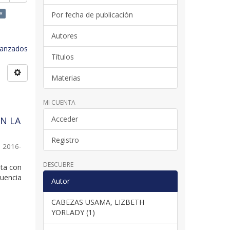
×
Por fecha de publicación
Autores
avanzados
Títulos
Materias
MI CUENTA
Acceder
N LA
Registro
,
2016-
DESCUBRE
nta con
luencia
Autor
CABEZAS USAMA, LIZBETH
YORLADY (1)