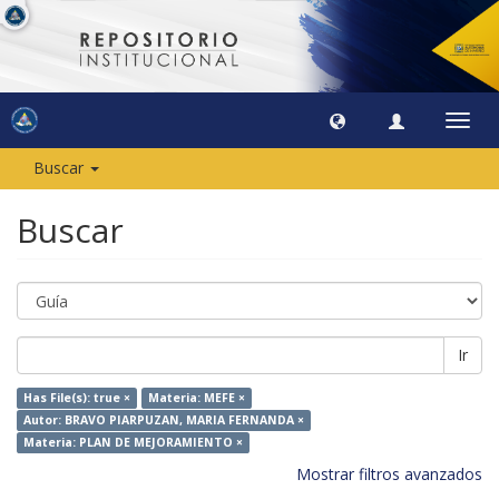
Camb
naveg
Buscar
Buscar
Ir
Has File(s): true ×
Materia: MEFE ×
Autor: BRAVO PIARPUZAN, MARIA FERNANDA ×
Materia: PLAN DE MEJORAMIENTO ×
Mostrar filtros avanzados