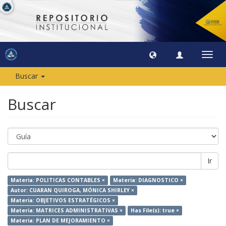
Camb
naveg
Buscar
Buscar
Ir
Materia: POLITICAS CONTABLES ×
Materia: DIAGNOSTICO ×
Autor: CUARAN QUIROGA, MÓNICA SHIRLEY ×
Materia: OBJETIVOS ESTRATÉGICOS ×
Materia: MATRICES ADMINISTRATIVAS ×
Has File(s): true ×
Materia: PLAN DE MEJORAMIENTO ×