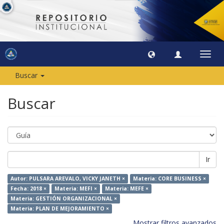
Camb
naveg
Buscar
Buscar
Ir
Autor: PULSARA AREVALO, VICKY JANETH ×
Materia: CORE BUSINESS ×
Fecha: 2018 ×
Materia: MEFI ×
Materia: MEFE ×
Materia: GESTIÓN ORGANIZACIONAL ×
Materia: PLAN DE MEJORAMIENTO ×
Mostrar filtros avanzados