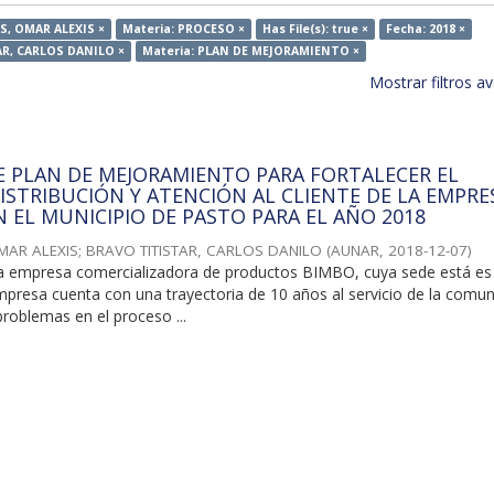
S, OMAR ALEXIS ×
Materia: PROCESO ×
Has File(s): true ×
Fecha: 2018 ×
AR, CARLOS DANILO ×
Materia: PLAN DE MEJORAMIENTO ×
Mostrar filtros 
 PLAN DE MEJORAMIENTO PARA FORTALECER EL
ISTRIBUCIÓN Y ATENCIÓN AL CLIENTE DE LA EMPRE
N EL MUNICIPIO DE PASTO PARA EL AÑO 2018
MAR ALEXIS
;
BRAVO TITISTAR, CARLOS DANILO
(
AUNAR
,
2018-12-07
)
 empresa comercializadora de productos BIMBO, cuya sede está es
mpresa cuenta con una trayectoria de 10 años al servicio de la comun
roblemas en el proceso ...