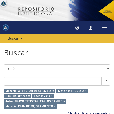
Camb
naveg
Buscar
Buscar
Ir
Materia: ATENCION DE CLIENTES ×
Materia: PROCESO ×
Has File(s): true ×
Fecha: 2018 ×
Autor: BRAVO TITISTAR, CARLOS DANILO ×
Materia: PLAN DE MEJORAMIENTO ×
Mostrar filtros avanzados